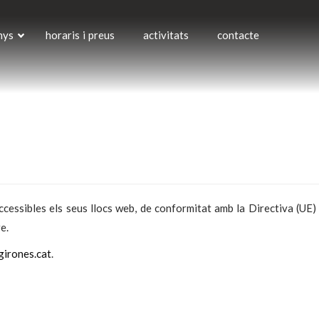
nys
horaris i preus
activitats
contacte
cessibles els seus llocs web, de conformitat amb la Directiva (U
e.
girones.cat
.
t