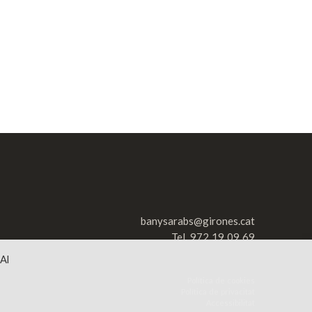
banysarabs@girones.cat
Tel. 972 19 09 69
 Al
Política de cookies
Política de privacitat
Accessibilitat