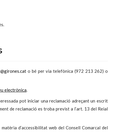
ès.
s
at@girones.cat
o bé per via telefònica (972 213 262) o
eu electrònica
.
teressada pot iniciar una reclamació adreçant un escrit
ent de reclamació es troba previst a l’art. 13 del Reial
matèria d’accessibilitat web del Consell Comarcal del