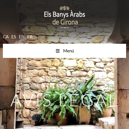
CA
ES
EN
FR
Menú
AVÍS LEGAL