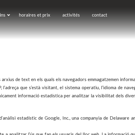
ins
horaires et prix
activités
contact
ts arxius de text en els quals els navegadors emmagatzemen informac
P, l’adreça que s’està visitant, el sistema operatiu, l’idioma de na
ament informació estadística per analitzar la visibilitat dels dive
 d’anàlisi estadístic de Google, Inc., una companyia de Delawar
te a analitzar l’ús que fan els usuaris del lloc web. La informació q