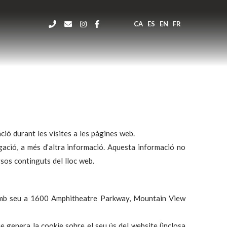
CA
ES
EN
FR
ió durant les visites a les pàgines web.
vegació, a més d’altra informació. Aquesta informació no
rsos continguts del lloc web.
e amb seu a 1600 Amphitheatre Parkway, Mountain View
ue genera la cookie sobre el seu ús del website (inclosa