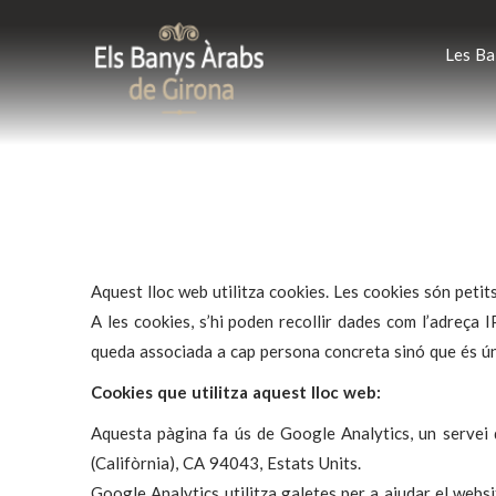
Les Ba
Aquest lloc web utilitza cookies. Les cookies són peti
A les cookies, s’hi poden recollir dades com l’adreça I
queda associada a cap persona concreta sinó que és únic
Cookies que utilitza aquest lloc web:
Aquesta pàgina fa ús de Google Analytics, un servei
(Califòrnia), CA 94043, Estats Units.
Google Analytics utilitza galetes per a ajudar el websi